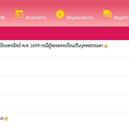
็บไซต์ของ เทศบาลตำบลสมเด็จ
today
info
forum
ลัก
ส่วนราชการ
ข้อมูลหน่วยงาน
ข้อมูลข่
ทะเบียนพาณิชย์ พ.ศ. 2499 กรณีผู้ขอจดทะเบียนเป็นบุคคลธรรมดา
whatshot
ียง
whatshot