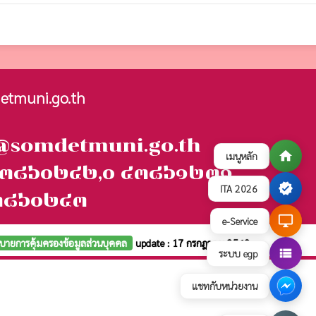
etmuni.go.th
fo@somdetmuni.go.th
home
เมนูหลัก
๐ ๔๓๘๖๐๒๔๒,๐ ๔๓๘๖๑๒๓๑
verified
ITA 2026
๔๓๘๖๐๒๔๓
desktop_windows
e-Service
บายการคุ้มครองข้อมูลส่วนบุคคล
update : 17 กรกฎาคม 2569
view_list
ระบบ egp
แชทกับหน่วยงาน