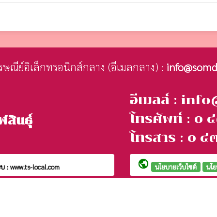
ไปรษณีย์อิเล็กทรอนิกส์กลาง (อีเมลกลาง) :
info@somd
อีเมลล์ : in
โทรศัพท์ : 
สินธุ์
โทรสาร : ๐ 
public
บ :
www.ts-local.com
นโยบายเว็บไซต์
นโย