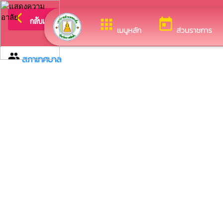
arrow_back_ios
ยินดีต้อนรับสู่เว
กลับเมนูหลัก
apps
today
เมนูหลัก
ส่วนราชการ
group
สภาเทศบาล